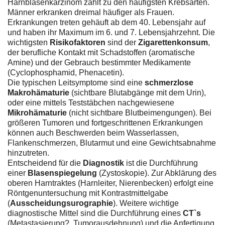
Harnblasenkarzinom zählt zu den häufigsten Krebsarten.
Männer erkranken dreimal häufiger als Frauen.
Erkrankungen treten gehäuft ab dem 40. Lebensjahr auf
und haben ihr Maximum im 6. und 7. Lebensjahrzehnt. Die
wichtigsten
Risikofaktoren
sind der
Zigarettenkonsum
,
der berufliche Kontakt mit Schadstoffen (aromatische
Amine) und der Gebrauch bestimmter Medikamente
(Cyclophosphamid, Phenacetin).
Die typischen Leitsymptome sind eine
schmerzlose
Makrohämaturie
(sichtbare Blutabgänge mit dem Urin),
oder eine mittels Teststäbchen nachgewiesene
Mikrohämaturie
(nicht sichtbare Blutbeimengungen). Bei
größeren Tumoren und fortgeschrittenen Erkrankungen
können auch Beschwerden beim Wasserlassen,
Flankenschmerzen, Blutarmut und eine Gewichtsabnahme
hinzutreten.
Entscheidend für die
Diagnostik
ist die Durchführung
einer
Blasenspiegelung
(Zystoskopie). Zur Abklärung des
oberen Harntraktes (Harnleiter, Nierenbecken) erfolgt eine
Röntgenuntersuchung mit Kontrastmittelgabe
(
Ausscheidungsurographie
). Weitere wichtige
diagnostische Mittel sind die Durchführung eines
CT`s
(Metastasierung?, Tumorausdehnung) und die Anfertigung