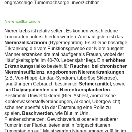
engmaschige Tumornachsorge unverzichtbar.
Nierenzellkarzinom
Nierenkrebs ist relativ selten. Es können verschiedene
Tumorarten unterschieden werden. Am häufigsten ist das
Nierenzellkarzinom
(Hypernephrom). Es ist eine bösartige
Erkrankung die vom Funktionsgewebe der Niere ausgeht.
Männer erkranken dreimal häufiger als Frauen, wobei der
Häufigkeitsgipfel im 40-70. Lebensjahr liegt. Ein
erhöhtes
Erkrankungsrisiko
besteht für
Raucher
,
bei chronischer
Niereninsuffizienz
,
angeborenen Nierenerkrankungen
(z.B. Von-Hippel-Lindau-Syndrom, tuberöse Sklerose),
langjährigem Gebrauch bestimmter
Schmerzmittel
, sowie
bei
Dialysepatienten
und
Nierentransplantierten
.
Bestimmte Umweltfaktoren (Blei, Asbest, aromatische
Kohlenwasserstoffverbindungen, Alkohol, Übergewicht)
scheinen ebenfalls in der Entstehung eine Rolle zu
spielen.
Beschwerden
, wie Blut im Urin,
Flankenschmerzen, Gewichtsverlust oder ein tastbarer
Tumor in der Flanke, treten erst in fortgeschrittenen
Tumorstadien auf. Meist werden Nierentumoren zufällig im