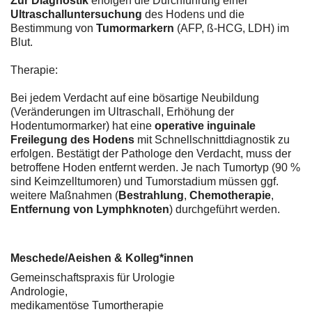
Zur Diagnostik
erfolgen die Durchführung einer
Ultraschalluntersuchung
des Hodens und die
Bestimmung von
Tumormarkern
(AFP, ß-HCG, LDH) im
Blut.
Therapie:
Bei jedem Verdacht auf eine bösartige Neubildung
(Veränderungen im Ultraschall, Erhöhung der
Hodentumormarker) hat eine
operative inguinale
Freilegung des Hodens
mit Schnellschnittdiagnostik zu
erfolgen. Bestätigt der Pathologe den Verdacht, muss der
betroffene Hoden entfernt werden. Je nach Tumortyp (90 %
sind Keimzelltumoren) und Tumorstadium müssen ggf.
weitere Maßnahmen (
Bestrahlung
,
Chemotherapie
,
Entfernung von Lymphknoten
) durchgeführt werden.
Meschede/Aeishen & Kolleg*innen
Gemeinschaftspraxis für Urologie
Andrologie,
medikamentöse Tumortherapie