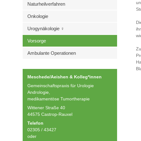
un
Naturheilverfahren
St
Onkologie
Di
Urogynäkologie ♀
ih
wi
Vorsorge
Zu
Ambulante Operationen
Pr
Ha
Bl
Meschede/Aeishen & Kolleg*innen
Gemeinschaftspraxis für Urologie
Andrologie,
medikamentöse Tumortherapie
Wittener Straße 40
44575 Castrop-Rauxel
Telefon
02305 / 43427
oder