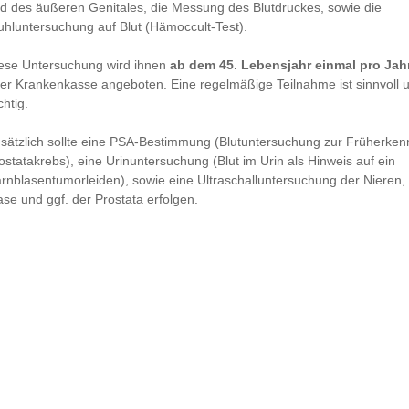
d des äußeren Genitales, die Messung des Blutdruckes, sowie die
uhluntersuchung auf Blut (Hämoccult-Test).
ese Untersuchung wird ihnen
ab dem 45. Lebensjahr einmal pro Jah
rer Krankenkasse angeboten. Eine regelmäßige Teilnahme ist sinnvoll 
chtig.
sätzlich sollte eine PSA-Bestimmung (Blutuntersuchung zur Früherke
ostatakrebs), eine Urinuntersuchung (Blut im Urin als Hinweis auf ein
rnblasentumorleiden), sowie eine Ultraschalluntersuchung der Nieren,
ase und ggf. der Prostata erfolgen.