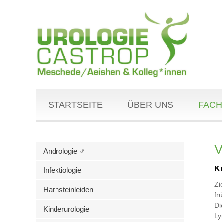
STARTSEITE
ÜBER UNS
FACH
V
Andrologie ♂
K
Infektiologie
Zi
Harnsteinleiden
fr
D
Kinderurologie
Ly