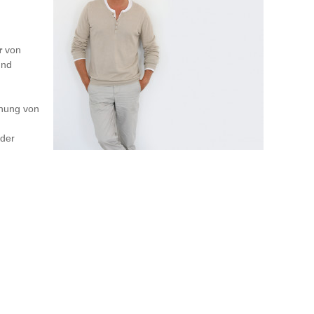
r
von
und
nnung von
 der