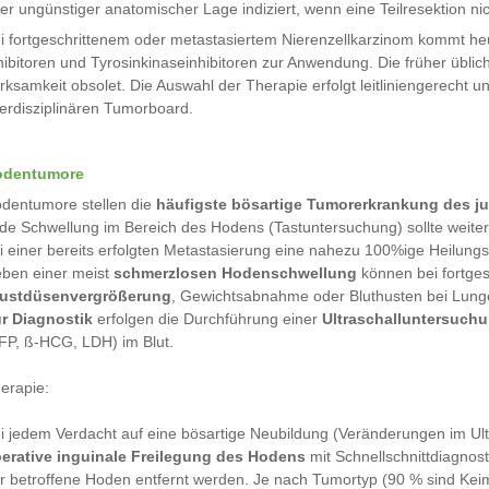
er ungünstiger anatomischer Lage indiziert, wenn eine Teilresektion nic
i fortgeschrittenem oder metastasiertem Nierenzellkarzinom kommt he
hibitoren und Tyrosinkinaseinhibitoren zur Anwendung. Die früher übl
rksamkeit obsolet. Die Auswahl der Therapie erfolgt leitliniengerecht un
terdisziplinären Tumorboard.
odentumore
dentumore stellen die
häufigste bösartige Tumorerkrankung des 
de Schwellung im Bereich des Hodens (Tastuntersuchung) sollte weiter 
i einer bereits erfolgten Metastasierung eine nahezu 100%ige Heilung
ben einer meist
schmerzlosen Hodenschwellung
können bei fortge
ustdüsenvergrößerung
, Gewichtsabnahme oder Bluthusten bei Lung
r Diagnostik
erfolgen die Durchführung einer
Ultraschalluntersuch
FP, ß-HCG, LDH) im Blut.
erapie:
i jedem Verdacht auf eine bösartige Neubildung (Veränderungen im Ul
erative inguinale Freilegung des Hodens
mit Schnellschnittdiagnost
r betroffene Hoden entfernt werden. Je nach Tumortyp (90 % sind Ke