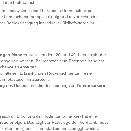
ht durchführbar ist.
ute eine systemische Therapie mit Immuncheckpoint-
iche Immunchemotherapie ist aufgrund unzureichender
ter Berücksichtigung individueller Risikofaktoren im
jungen Mannes
zwischen dem 20. und 40. Lebensjahr dar.
abgeklärt werden. Bei rechtzeitigem Erkennen ist selbst
schance zu erwarten.
schrittenen Erkrankungen Rückenschmerzen, eine
enmetastasen hinzutreten.
ung
des Hodens und die Bestimmung von
Tumormarkern
traschall, Erhöhung der Hodentumormarker) hat eine
ik zu erfolgen. Bestätigt der Pathologe den Verdacht, muss
imzelltumoren) und Tumorstadium müssen ggf. weitere