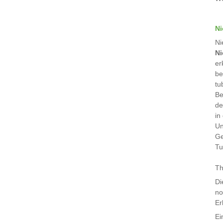
Ni
Ni
Ni
er
be
tu
Be
de
in
Un
Ge
Tu
Th
Di
no
Er
Ei