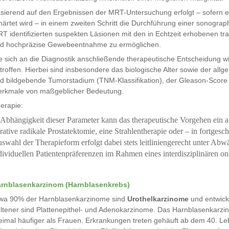
sierend auf den Ergebnissen der MRT-Untersuchung erfolgt – sofern 
härtet wird – in einem zweiten Schritt die Durchführung einer sonograp
T identifizierten suspekten Läsionen mit den in Echtzeit erhobenen tran
d hochpräzise Gewebeentnahme zu ermöglichen.
e sich an die Diagnostik anschließende therapeutische Entscheidung wi
troffen. Hierbei sind insbesondere das biologische Alter sowie der all
d bildgebende Tumorstadium (TNM-Klassifikation), der Gleason-Score 
rkmale von maßgeblicher Bedeutung.
erapie:
 Abhängigkeit dieser Parameter kann das therapeutische Vorgehen ein a
rative radikale Prostatektomie, eine Strahlentherapie oder – in fortges
swahl der Therapieform erfolgt dabei stets leitliniengerecht unter A
dividuellen Patientenpräferenzen im Rahmen eines interdisziplinären o
rnblasenkarzinom (Harnblasenkrebs)
wa 90% der Harnblasenkarzinome sind
Urothelkarzinome
und entwick
ltener sind Plattenepithel- und Adenokarzinome. Das Harnblasenkarzi
eimal häufiger als Frauen. Erkrankungen treten gehäuft ab dem 40. L