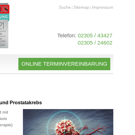
Suche
Sitemap
Impressum
|
|
Telefon:
02305 / 43427
02305 / 24602
ONLINE TERMINVEREINBARUNG
und Prostatakrebs
t mit
axis
erapie)