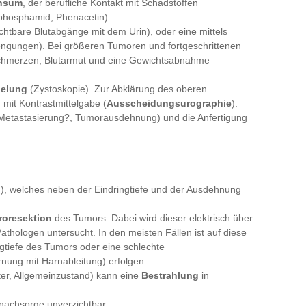
onsum
, der berufliche Kontakt mit Schadstoffen
phosphamid, Phenacetin).
chtbare Blutabgänge mit dem Urin), oder eine mittels
engungen). Bei größeren Tumoren und fortgeschrittenen
chmerzen, Blutarmut und eine Gewichtsabnahme
gelung
(Zystoskopie). Zur Abklärung des oberen
 mit Kontrastmittelgabe (
Ausscheidungsurographie
).
Metastasierung?, Tumorausdehnung) und die Anfertigung
n), welches neben der Eindringtiefe und der Ausdehnung
troresektion
des Tumors. Dabei wird dieser elektrisch über
athologen untersucht. In den meisten Fällen ist auf diese
gtiefe des Tumors oder eine schlechte
rnung mit Harnableitung) erfolgen.
ter, Allgemeinzustand) kann eine
Bestrahlung
in
nachsorge unverzichtbar.