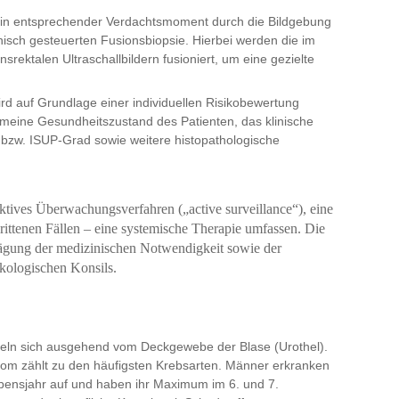
ein entsprechender Verdachtsmoment durch die Bildgebung
hisch gesteuerten Fusionsbiopsie. Hierbei werden die im
srektalen Ultraschallbildern fusioniert, um eine gezielte
rd auf Grundlage einer individuellen Risikobewertung
gemeine Gesundheitszustand des Patienten, das klinische
bzw. ISUP-Grad sowie weitere histopathologische
ktives Überwachungsverfahren („active surveillance“), eine
chrittenen Fällen – eine systemische Therapie umfassen. Die
bwägung der medizinischen Notwendigkeit sowie der
nkologischen Konsils.
eln sich ausgehend vom Deckgewebe der Blase (Urothel).
nom zählt zu den häufigsten Krebsarten. Männer erkranken
ebensjahr auf und haben ihr Maximum im 6. und 7.