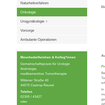
Naturheilverfahren
Di
Onkologie
Urogynäkologie ♀
Vorsorge
Ambulante Operationen
Au
Meschede/Aeishen & Kolleg*innen
Gemeinschaftspraxis für Urologie
Pr
Andrologie,
Be
medikamentöse Tumortherapie
Ta
Wittener Straße 40
er
44575 Castrop-Rauxel
In
Telefon
mu
02305 / 43427
ge
oder
di