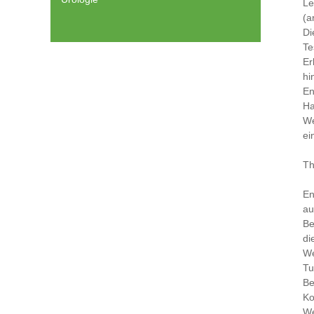
Le
(a
Di
Te
Er
hi
En
Ha
We
ei
Th
En
au
Be
di
We
Tu
Be
Ko
We