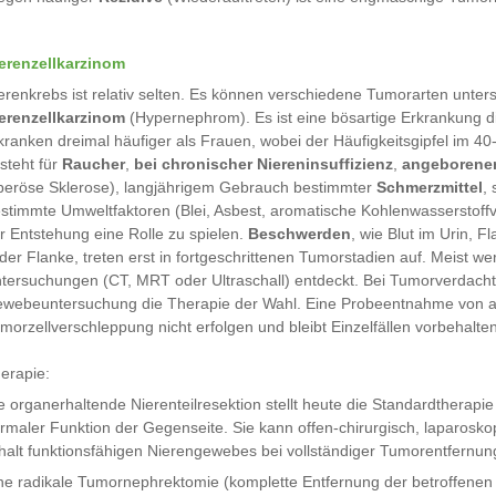
erenzellkarzinom
erenkrebs ist relativ selten. Es können verschiedene Tumorarten unter
erenzellkarzinom
(Hypernephrom). Es ist eine bösartige Erkrankung 
kranken dreimal häufiger als Frauen, wobei der Häufigkeitsgipfel im 40-
steht für
Raucher
,
bei chronischer Niereninsuffizienz
,
angeborene
beröse Sklerose), langjährigem Gebrauch bestimmter
Schmerzmittel
,
stimmte Umweltfaktoren (Blei, Asbest, aromatische Kohlenwasserstoffv
r Entstehung eine Rolle zu spielen.
Beschwerden
, wie Blut im Urin, 
 der Flanke, treten erst in fortgeschrittenen Tumorstadien auf. Meist
tersuchungen (CT, MRT oder Ultraschall) entdeckt. Bei Tumorverdacht is
webeuntersuchung die Therapie der Wahl. Eine Probeentnahme von au
morzellverschleppung nicht erfolgen und bleibt Einzelfällen vorbehalten
erapie:
e organerhaltende Nierenteilresektion stellt heute die Standardtherapi
rmaler Funktion der Gegenseite. Sie kann offen-chirurgisch, laparoskop
halt funktionsfähigen Nierengewebes bei vollständiger Tumorentfernun
ne radikale Tumornephrektomie (komplette Entfernung der betroffenen 