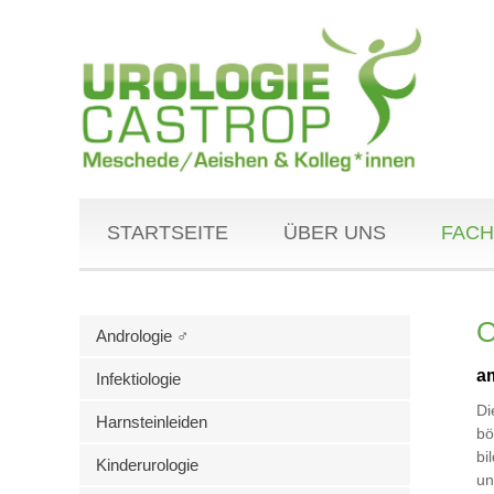
STARTSEITE
ÜBER UNS
FACH
O
Andrologie ♂
a
Infektiologie
D
Harnsteinleiden
bö
bi
Kinderurologie
un