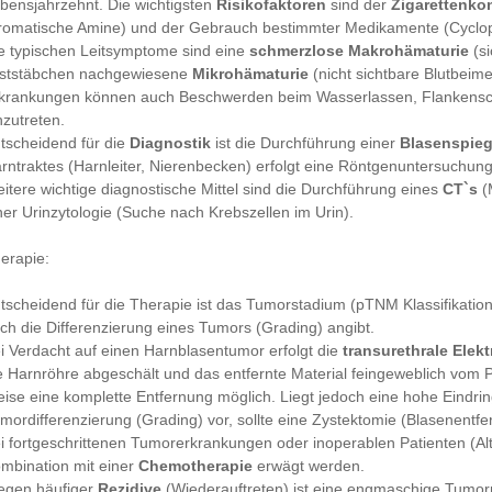
bensjahrzehnt. Die wichtigsten
Risikofaktoren
sind der
Zigarettenk
romatische Amine) und der Gebrauch bestimmter Medikamente (Cyclo
e typischen Leitsymptome sind eine
schmerzlose Makrohämaturie
(si
ststäbchen nachgewiesene
Mikrohämaturie
(nicht sichtbare Blutbeim
krankungen können auch Beschwerden beim Wasserlassen, Flankens
nzutreten.
tscheidend für die
Diagnostik
ist die Durchführung einer
Blasenspie
rntraktes (Harnleiter, Nierenbecken) erfolgt eine Röntgenuntersuchung
itere wichtige diagnostische Mittel sind die Durchführung eines
CT`s
(
ner Urinzytologie (Suche nach Krebszellen im Urin).
erapie:
tscheidend für die Therapie ist das Tumorstadium (pTNM Klassifikatio
ch die Differenzierung eines Tumors (Grading) angibt.
i Verdacht auf einen Harnblasentumor erfolgt die
transurethrale Elek
e Harnröhre abgeschält und das entfernte Material feingeweblich vom P
ise eine komplette Entfernung möglich. Liegt jedoch eine hohe Eindrin
mordifferenzierung (Grading) vor, sollte eine Zystektomie (Blasenentfe
i fortgeschrittenen Tumorerkrankungen oder inoperablen Patienten (Al
mbination mit einer
Chemotherapie
erwägt werden.
gen häufiger
Rezidive
(Wiederauftreten) ist eine engmaschige Tumor