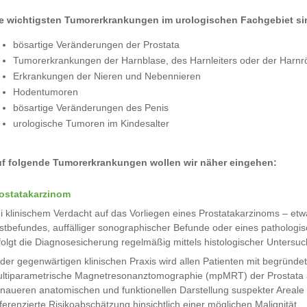
e wichtigsten Tumorerkrankungen im urologischen Fachgebiet si
bösartige Veränderungen der Prostata
Tumorerkrankungen der Harnblase, des Harnleiters oder der Harnr
Erkrankungen der Nieren und Nebennieren
Hodentumoren
bösartige Veränderungen des Penis
urologische Tumoren im Kindesalter
f folgende Tumorerkrankungen wollen wir näher eingehen:
ostatakarzinom
i klinischem Verdacht auf das Vorliegen eines Prostatakarzinoms – etw
stbefundes, auffälliger sonographischer Befunde oder eines pathologi
folgt die Diagnosesicherung regelmäßig mittels histologischer Untersu
 der gegenwärtigen klinischen Praxis wird allen Patienten mit begründ
ltiparametrische Magnetresonanztomographie (mpMRT) der Prostata a
naueren anatomischen und funktionellen Darstellung suspekter Areale
fferenzierte Risikoabschätzung hinsichtlich einer möglichen Malignität.