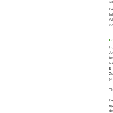
od
Be
In
Wi
in
H
Ho
Je
be
Ne
Br
Zu
(A
Th
Be
op
de