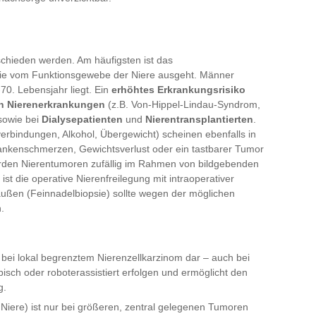
schieden werden. Am häufigsten ist das
die vom Funktionsgewebe der Niere ausgeht. Männer
70. Lebensjahr liegt. Ein
erhöhtes Erkrankungsrisiko
n Nierenerkrankungen
(z.B. Von-Hippel-Lindau-Syndrom,
 sowie bei
Dialysepatienten
und
Nierentransplantierten
.
erbindungen, Alkohol, Übergewicht) scheinen ebenfalls in
Flankenschmerzen, Gewichtsverlust oder ein tastbarer Tumor
 werden Nierentumoren zufällig im Rahmen von bildgebenden
t die operative Nierenfreilegung mit intraoperativer
ßen (Feinnadelbiopsie) sollte wegen der möglichen
.
e bei lokal begrenztem Nierenzellkarzinom dar – auch bei
isch oder roboterassistiert erfolgen und ermöglicht den
g.
Niere) ist nur bei größeren, zentral gelegenen Tumoren