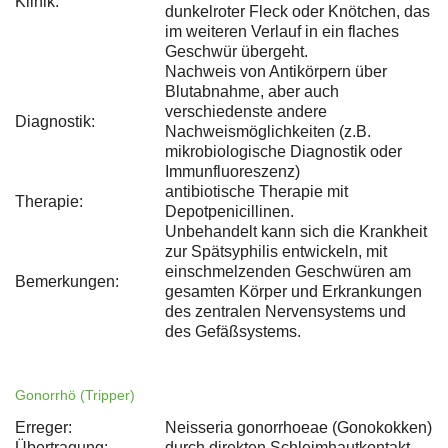
Klinik:
dunkelroter Fleck oder Knötchen, das
im weiteren Verlauf in ein flaches
Geschwür übergeht.
Nachweis von Antikörpern über
Blutabnahme, aber auch
verschiedenste andere
Diagnostik:
Nachweismöglichkeiten (z.B.
mikrobiologische Diagnostik oder
Immunfluoreszenz)
antibiotische Therapie mit
Therapie:
Depotpenicillinen.
Unbehandelt kann sich die Krankheit
zur Spätsyphilis entwickeln, mit
einschmelzenden Geschwüren am
Bemerkungen:
gesamten Körper und Erkrankungen
des zentralen Nervensystems und
des Gefäßsystems.
Gonorrhö (Tripper)
Erreger:
Neisseria gonorrhoeae (Gonokokken)
Übertragung:
durch direkten Schleimhautkontakt