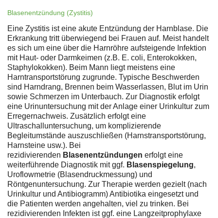
Blasenentzündung (Zystitis)
Eine Zystitis ist eine akute Entzündung der Harnblase. Die
Erkrankung tritt überwiegend bei Frauen auf. Meist handelt
es sich um eine über die Harnröhre aufsteigende Infektion
mit Haut- oder Darmkeimen (z.B. E. coli, Enterokokken,
Staphylokokken). Beim Mann liegt meistens eine
Harntransportstörung zugrunde. Typische Beschwerden
sind Harndrang, Brennen beim Wasserlassen, Blut im Urin
sowie Schmerzen im Unterbauch. Zur Diagnostik erfolgt
eine Urinuntersuchung mit der Anlage einer Urinkultur zum
Erregernachweis. Zusätzlich erfolgt eine
Ultraschalluntersuchung, um komplizierende
Begleitumstände auszuschließen (Harnstransportstörung,
Harnsteine usw.). Bei
rezidivierenden
Blasenentzündungen
erfolgt eine
weiterführende Diagnostik mit ggf.
Blasenspiegelung
,
Uroflowmetrie (Blasendruckmessung) und
Röntgenuntersuchung. Zur Therapie werden gezielt (nach
Urinkultur und Antibiogramm) Antibiotika eingesetzt und
die Patienten werden angehalten, viel zu trinken. Bei
rezidivierenden Infekten ist ggf. eine Langzeitprophylaxe