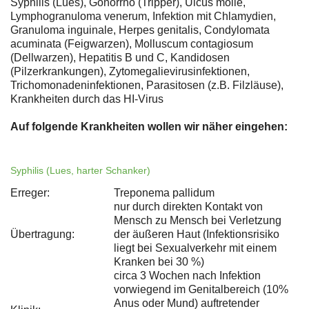
Syphilis (Lues), Gonorrhö (Tripper), Ulcus molle,
Lymphogranuloma venerum, Infektion mit Chlamydien,
Granuloma inguinale, Herpes genitalis, Condylomata
acuminata (Feigwarzen), Molluscum contagiosum
(Dellwarzen), Hepatitis B und C, Kandidosen
(Pilzerkrankungen), Zytomegalievirusinfektionen,
Trichomonadeninfektionen, Parasitosen (z.B. Filzläuse),
Krankheiten durch das HI-Virus
Auf folgende Krankheiten wollen wir näher eingehen:
Syphilis (Lues, harter Schanker)
Erreger:
Treponema pallidum
nur durch direkten Kontakt von
Mensch zu Mensch bei Verletzung
Übertragung:
der äußeren Haut (Infektionsrisiko
liegt bei Sexualverkehr mit einem
Kranken bei 30 %)
circa 3 Wochen nach Infektion
vorwiegend im Genitalbereich (10%
Anus oder Mund) auftretender