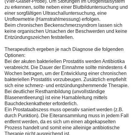
(Vier-Gläser-Probe). Um Störungen im Urogenitalsystem
zu erkennen, sollte neben einer Blutbilduntersuchung und
einer sorgfältigen Ultraschalluntersuchung, eine
Uroflowmetrie (Harnstrahlmessung) erfolgen.
Beim chronischen Beckenschmerzsyndrom lassen sich
keine organischen Ursachen der Beschwerden und keine
Entzündungszeichen feststellen.
Therapeutisch ergeben je nach Diagnose die folgenden
Optionen:
Bei der akuten bakteriellen Prostatitis werden Antibiotika
verabreicht. Die Dauer der Einnahme sollte mindestens 4
Wochen betragen, um der Entwicklung einer chronischen
bakteriellen Prostatitis vorzubeugen. Zusätzlich empfiehlt
sich eine schmerz- und entzündungshemmende Therapie.
Bei deutlicher Restharnbildung (unvollständige
Blasenentleerung) ist eine Harnableitung mittels
Bauchdeckenkatheter erforderlich.
Ein Prostataabszess muss operativ saniert werden (z.B.
durch Punktion). Die Eiteransammlung muss in jedem Fall
entfernt werden, da es sich um einen abgekapselten
Prozess handelt und somit eine alleinige antibiotische
Therapie nicht ausreichend ist.