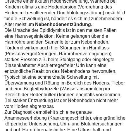
Ursache einer akuten Hodenschwellung. Während bei
Kindern oftmals eine Hodentorsion (Verdrehung des
Hoden mit resultierender Durchblutungsstörung) ursächlich
für die Schwellung ist, handelt es sich mit zunehmendem
Alter meist um
Nebenhodenentzündung
.
Die Ursache der Epididymitis ist in den meisten Fällen
eine Harnwegsinfektion. Keime gelangen über die
Harnröhre und den Samenleiter zum Nebenhoden.
Fördernd wirken auch hier Störungen im Harnfluss
(Prostatavergrößerungen, Harnröhrenverengungen),
starkes Pressen z.B. beim Stuhlgang oder eingelegte
Blasenkatheter. Auch erregerfreier Urin kann eine
entzündliche Reaktion des Nebenhodens hervorrufen.
Typisch ist eine schmerzhafte Schwellung mit
Überwärmung und Rötung im Bereich des Hodens. Fieber
und eine Begleithydrozele (Wasseransammlung im
Bereich der Hodenhüllen) können ebenfalls vorkommen.
Bei starker Entzündung ist der Nebenhoden nicht mehr
vom Hoden abgrenzbar.
Zur Diagnostik empfiehlt sich eine genaue
Anamneseerhebung (Krankengeschichte), eine gründliche
körperliche Untersuchung, Urin- und Blutuntersuchungen
und ggf. Harnröhrenabstriche. Eine Ultraschall- und