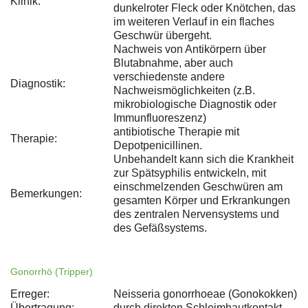
Klinik:
dunkelroter Fleck oder Knötchen, das
im weiteren Verlauf in ein flaches
Geschwür übergeht.
Nachweis von Antikörpern über
Blutabnahme, aber auch
verschiedenste andere
Diagnostik:
Nachweismöglichkeiten (z.B.
mikrobiologische Diagnostik oder
Immunfluoreszenz)
antibiotische Therapie mit
Therapie:
Depotpenicillinen.
Unbehandelt kann sich die Krankheit
zur Spätsyphilis entwickeln, mit
einschmelzenden Geschwüren am
Bemerkungen:
gesamten Körper und Erkrankungen
des zentralen Nervensystems und
des Gefäßsystems.
Gonorrhö (Tripper)
Erreger:
Neisseria gonorrhoeae (Gonokokken)
Übertragung:
durch direkten Schleimhautkontakt