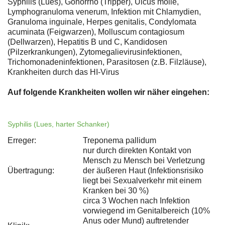
Syphilis (Lues), Gonorrhö (Tripper), Ulcus molle,
Lymphogranuloma venerum, Infektion mit Chlamydien,
Granuloma inguinale, Herpes genitalis, Condylomata
acuminata (Feigwarzen), Molluscum contagiosum
(Dellwarzen), Hepatitis B und C, Kandidosen
(Pilzerkrankungen), Zytomegalievirusinfektionen,
Trichomonadeninfektionen, Parasitosen (z.B. Filzläuse),
Krankheiten durch das HI-Virus
Auf folgende Krankheiten wollen wir näher eingehen:
Syphilis (Lues, harter Schanker)
Erreger:
Treponema pallidum
nur durch direkten Kontakt von
Mensch zu Mensch bei Verletzung
Übertragung:
der äußeren Haut (Infektionsrisiko
liegt bei Sexualverkehr mit einem
Kranken bei 30 %)
circa 3 Wochen nach Infektion
vorwiegend im Genitalbereich (10%
Anus oder Mund) auftretender