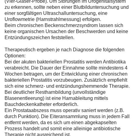
(Vier-Gläser-Probe). Um Störungen im Urogenitalsystem
zu erkennen, sollte neben einer Blutbilduntersuchung und
einer sorgfältigen Ultraschalluntersuchung, eine
Uroflowmetrie (Harnstrahlmessung) erfolgen.
Beim chronischen Beckenschmerzsyndrom lassen sich
keine organischen Ursachen der Beschwerden und keine
Entzündungszeichen feststellen.
Therapeutisch ergeben je nach Diagnose die folgenden
Optionen:
Bei der akuten bakteriellen Prostatitis werden Antibiotika
verabreicht. Die Dauer der Einnahme sollte mindestens 4
Wochen betragen, um der Entwicklung einer chronischen
bakteriellen Prostatitis vorzubeugen. Zusätzlich empfiehlt
sich eine schmerz- und entzündungshemmende Therapie.
Bei deutlicher Restharnbildung (unvollständige
Blasenentleerung) ist eine Harnableitung mittels
Bauchdeckenkatheter erforderlich.
Ein Prostataabszess muss operativ saniert werden (z.B.
durch Punktion). Die Eiteransammlung muss in jedem Fall
entfernt werden, da es sich um einen abgekapselten
Prozess handelt und somit eine alleinige antibiotische
Therapie nicht ausreichend ist.