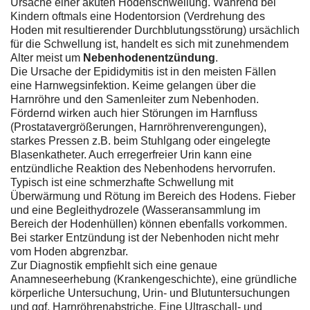
Ursache einer akuten Hodenschwellung. Während bei
Kindern oftmals eine Hodentorsion (Verdrehung des
Hoden mit resultierender Durchblutungsstörung) ursächlich
für die Schwellung ist, handelt es sich mit zunehmendem
Alter meist um
Nebenhodenentzündung
.
Die Ursache der Epididymitis ist in den meisten Fällen
eine Harnwegsinfektion. Keime gelangen über die
Harnröhre und den Samenleiter zum Nebenhoden.
Fördernd wirken auch hier Störungen im Harnfluss
(Prostatavergrößerungen, Harnröhrenverengungen),
starkes Pressen z.B. beim Stuhlgang oder eingelegte
Blasenkatheter. Auch erregerfreier Urin kann eine
entzündliche Reaktion des Nebenhodens hervorrufen.
Typisch ist eine schmerzhafte Schwellung mit
Überwärmung und Rötung im Bereich des Hodens. Fieber
und eine Begleithydrozele (Wasseransammlung im
Bereich der Hodenhüllen) können ebenfalls vorkommen.
Bei starker Entzündung ist der Nebenhoden nicht mehr
vom Hoden abgrenzbar.
Zur Diagnostik empfiehlt sich eine genaue
Anamneseerhebung (Krankengeschichte), eine gründliche
körperliche Untersuchung, Urin- und Blutuntersuchungen
und ggf. Harnröhrenabstriche. Eine Ultraschall- und