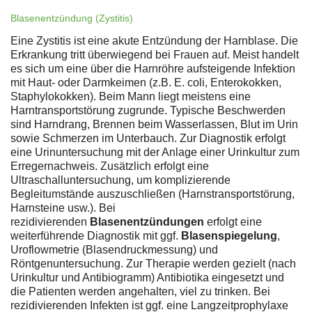
Blasenentzündung (Zystitis)
Eine Zystitis ist eine akute Entzündung der Harnblase. Die
Erkrankung tritt überwiegend bei Frauen auf. Meist handelt
es sich um eine über die Harnröhre aufsteigende Infektion
mit Haut- oder Darmkeimen (z.B. E. coli, Enterokokken,
Staphylokokken). Beim Mann liegt meistens eine
Harntransportstörung zugrunde. Typische Beschwerden
sind Harndrang, Brennen beim Wasserlassen, Blut im Urin
sowie Schmerzen im Unterbauch. Zur Diagnostik erfolgt
eine Urinuntersuchung mit der Anlage einer Urinkultur zum
Erregernachweis. Zusätzlich erfolgt eine
Ultraschalluntersuchung, um komplizierende
Begleitumstände auszuschließen (Harnstransportstörung,
Harnsteine usw.). Bei
rezidivierenden
Blasenentzündungen
erfolgt eine
weiterführende Diagnostik mit ggf.
Blasenspiegelung
,
Uroflowmetrie (Blasendruckmessung) und
Röntgenuntersuchung. Zur Therapie werden gezielt (nach
Urinkultur und Antibiogramm) Antibiotika eingesetzt und
die Patienten werden angehalten, viel zu trinken. Bei
rezidivierenden Infekten ist ggf. eine Langzeitprophylaxe