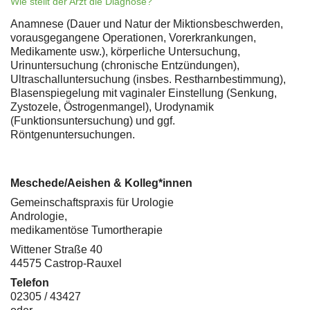
Wie stellt der Arzt die Diagnose?
Anamnese (Dauer und Natur der Miktionsbeschwerden,
vorausgegangene Operationen, Vorerkrankungen,
Medikamente usw.), körperliche Untersuchung,
Urinuntersuchung (chronische Entzündungen),
Ultraschalluntersuchung (insbes. Restharnbestimmung),
Blasenspiegelung mit vaginaler Einstellung (Senkung,
Zystozele, Östrogenmangel), Urodynamik
(Funktionsuntersuchung) und ggf.
Röntgenuntersuchungen.
Meschede/Aeishen & Kolleg*innen
Gemeinschaftspraxis für Urologie
Andrologie,
medikamentöse Tumortherapie
Wittener Straße 40
44575 Castrop-Rauxel
Telefon
02305 / 43427