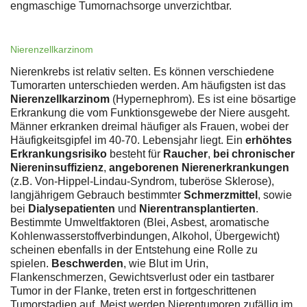
engmaschige Tumornachsorge unverzichtbar.
Nierenzellkarzinom
Nierenkrebs ist relativ selten. Es können verschiedene
Tumorarten unterschieden werden. Am häufigsten ist das
Nierenzellkarzinom
(Hypernephrom). Es ist eine bösartige
Erkrankung die vom Funktionsgewebe der Niere ausgeht.
Männer erkranken dreimal häufiger als Frauen, wobei der
Häufigkeitsgipfel im 40-70. Lebensjahr liegt. Ein
erhöhtes
Erkrankungsrisiko
besteht für
Raucher
,
bei chronischer
Niereninsuffizienz
,
angeborenen Nierenerkrankungen
(z.B. Von-Hippel-Lindau-Syndrom, tuberöse Sklerose),
langjährigem Gebrauch bestimmter
Schmerzmittel
, sowie
bei
Dialysepatienten
und
Nierentransplantierten
.
Bestimmte Umweltfaktoren (Blei, Asbest, aromatische
Kohlenwasserstoffverbindungen, Alkohol, Übergewicht)
scheinen ebenfalls in der Entstehung eine Rolle zu
spielen.
Beschwerden
, wie Blut im Urin,
Flankenschmerzen, Gewichtsverlust oder ein tastbarer
Tumor in der Flanke, treten erst in fortgeschrittenen
Tumorstadien auf. Meist werden Nierentumoren zufällig im