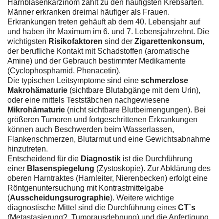
Harnblasenkarzinom zählt zu den häufigsten Krebsarten.
Männer erkranken dreimal häufiger als Frauen.
Erkrankungen treten gehäuft ab dem 40. Lebensjahr auf
und haben ihr Maximum im 6. und 7. Lebensjahrzehnt. Die
wichtigsten
Risikofaktoren
sind der
Zigarettenkonsum
,
der berufliche Kontakt mit Schadstoffen (aromatische
Amine) und der Gebrauch bestimmter Medikamente
(Cyclophosphamid, Phenacetin).
Die typischen Leitsymptome sind eine
schmerzlose
Makrohämaturie
(sichtbare Blutabgänge mit dem Urin),
oder eine mittels Teststäbchen nachgewiesene
Mikrohämaturie
(nicht sichtbare Blutbeimengungen). Bei
größeren Tumoren und fortgeschrittenen Erkrankungen
können auch Beschwerden beim Wasserlassen,
Flankenschmerzen, Blutarmut und eine Gewichtsabnahme
hinzutreten.
Entscheidend für die
Diagnostik
ist die Durchführung
einer
Blasenspiegelung
(Zystoskopie). Zur Abklärung des
oberen Harntraktes (Harnleiter, Nierenbecken) erfolgt eine
Röntgenuntersuchung mit Kontrastmittelgabe
(
Ausscheidungsurographie
). Weitere wichtige
diagnostische Mittel sind die Durchführung eines
CT`s
(Metastasierung?, Tumorausdehnung) und die Anfertigung