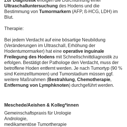
Zur Diagnostik
erfolgen die Durchführung einer
Ultraschalluntersuchung
des Hodens und die
Bestimmung von
Tumormarkern
(AFP, ß-HCG, LDH) im
Blut.
Therapie:
Bei jedem Verdacht auf eine bösartige Neubildung
(Veränderungen im Ultraschall, Erhöhung der
Hodentumormarker) hat eine
operative inguinale
Freilegung des Hodens
mit Schnellschnittdiagnostik zu
erfolgen. Bestätigt der Pathologe den Verdacht, muss der
betroffene Hoden entfernt werden. Je nach Tumortyp (90 %
sind Keimzelltumoren) und Tumorstadium müssen ggf.
weitere Maßnahmen (
Bestrahlung
,
Chemotherapie
,
Entfernung von Lymphknoten
) durchgeführt werden.
Meschede/Aeishen & Kolleg*innen
Gemeinschaftspraxis für Urologie
Andrologie,
medikamentöse Tumortherapie