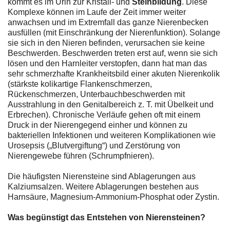
kommt es im Urin zur Kristall- und
Steinbildung
. Diese
Komplexe können im Laufe der Zeit immer weiter
anwachsen und im Extremfall das ganze Nierenbecken
ausfüllen (mit Einschränkung der Nierenfunktion). Solange
sie sich in den Nieren befinden, verursachen sie keine
Beschwerden. Beschwerden treten erst auf, wenn sie sich
lösen und den Harnleiter verstopfen, dann hat man das
sehr schmerzhafte Krankheitsbild einer akuten Nierenkolik
(stärkste kolikartige Flankenschmerzen,
Rückenschmerzen, Unterbauchbeschwerden mit
Ausstrahlung in den Genitalbereich z. T. mit Übelkeit und
Erbrechen). Chronische Verläufe gehen oft mit einem
Druck in der Nierengegend einher und können zu
bakteriellen Infektionen und weiteren Komplikationen wie
Urosepsis („Blutvergiftung“) und Zerstörung von
Nierengewebe führen (Schrumpfnieren).
Die häufigsten Nierensteine sind Ablagerungen aus
Kalziumsalzen. Weitere Ablagerungen bestehen aus
Harnsäure, Magnesium-Ammonium-Phosphat oder Zystin.
Was begünstigt das Entstehen von Nierensteinen?